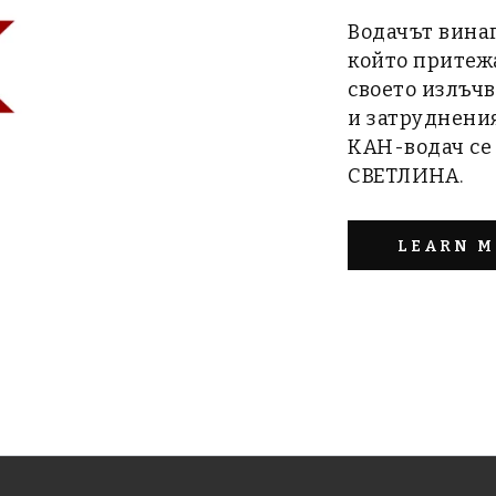
Водачът винаг
който притежа
своето излъчв
и затруднения
КАН-водач се
СВЕТЛИНА.
LEARN M