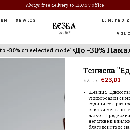
Always free delivery to EKONT office
REN
SEWITS
LIMITED 
VOU
До -30% Нама
to -30% on selected models
Тениска "Е
€23,01
€25,56
Regular
Sale
price
price
Шевица "Единство
универсален симв
години се е разп
всички места по 
живот. Предназнач
негативни влияния
благоденствие на