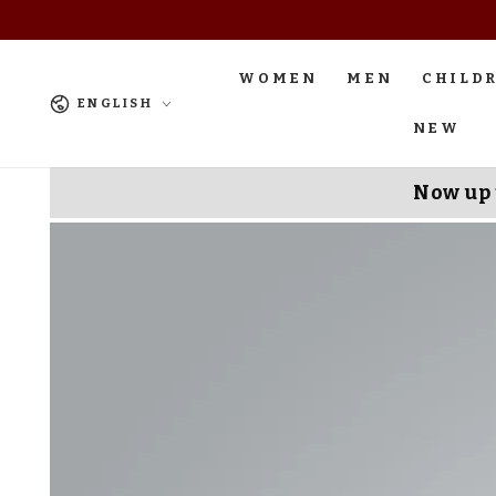
SKIP TO
CONTENT
WOMEN
MEN
CHILD
Language
ENGLISH
NEW
Now up 
SKIP TO
PRODUCT
INFORMATION