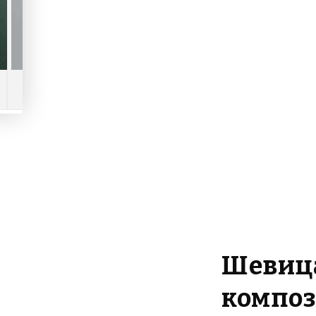
Шевица
композ