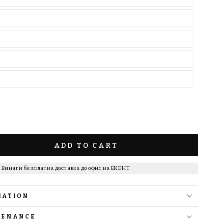
ADD TO CART
Винаги безплатна доставка до офис на ЕКОНТ
ot;
инство&quot;
MATION
TENANCE