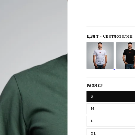
- Светлозелен
ЦВЯТ
РАЗМЕР
S
M
L
XL