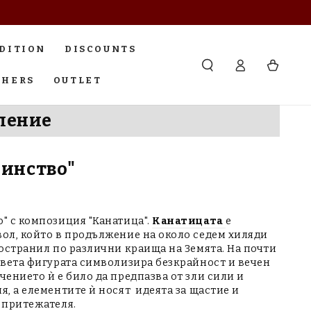
EDITION
DISCOUNTS
Log
Cart
in
CHERS
OUTLET
ление
динство"
" с композиция "Канатица".
Канатицата
е
ол, който в продължение на около седем хиляди
ространил по различни краища на Земята. На почти
света фигурата символизира безкрайност и вечен
ението ѝ е било да предпазва от зли сили и
, а елементите ѝ носят идеята за щастие и
 притежателя.